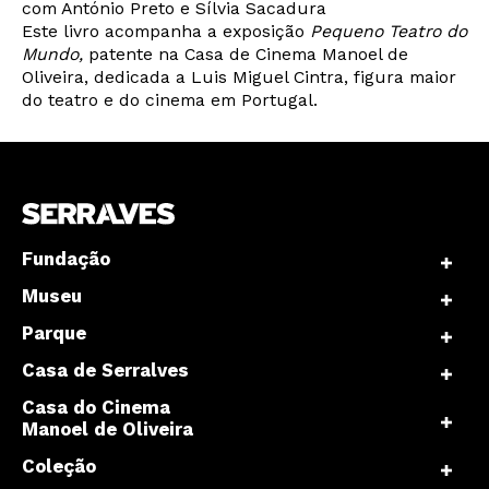
com António Preto e Sílvia Sacadura
Este livro acompanha a exposição
Pequeno Teatro do
Mundo,
patente na Casa de Cinema Manoel de
Oliveira, dedicada a Luis Miguel Cintra, figura maior
do teatro e do cinema em Portugal.
Fundação
Museu
Parque
Casa de Serralves
Casa do Cinema
Manoel de Oliveira
Coleção