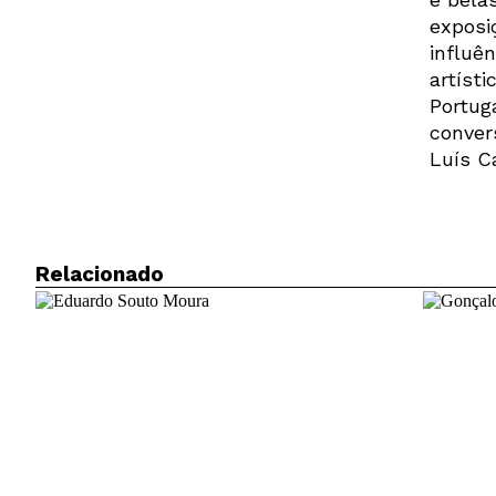
exposi
influê
artíst
Portug
conver
Luís C
Relacionado