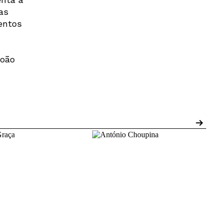
as
entos
João