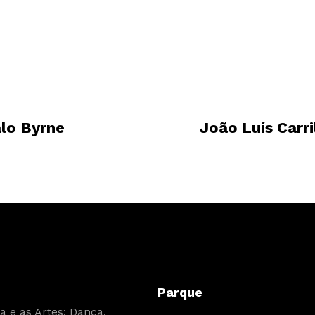
lo Byrne
João Luís Carr
Parque
 e as Artes: Dança,