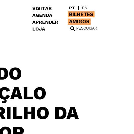
VISITAR
PT
|
EN
BILHETES
AGENDA
AMIGOS
APRENDER
LOJA
DO
NÇALO
RILHO DA
POR