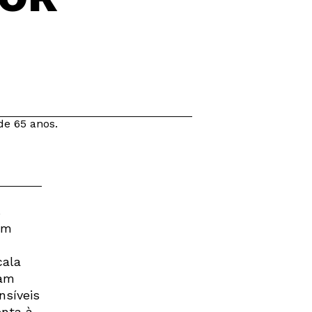
de 65 anos.
s
êm
cala
mam
nsíveis
enta à