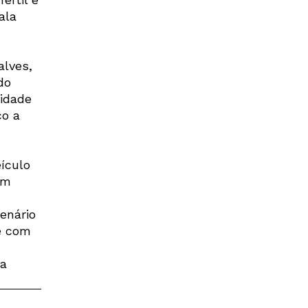
ala
alves,
do
idade
co a
ículo
um
enário
de com
a