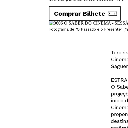
Comprar Bilhete
Fotograma de "O Passado e o Presente" (197
Tercei
Cinema
Saguen
ESTRA
O Sabe
projeç
início
Cinema
propom
destin
preâmb