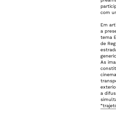
partic
com um
Em art
a pres
tema E
de Reg
estrad
generi
As ima
consti
cinema
transp
exteri
a difu
simult
“traje