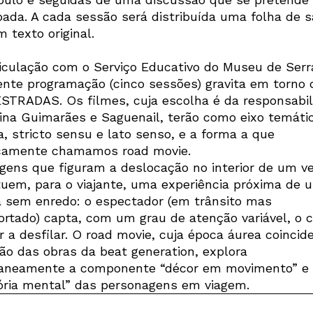
ipada. A cada sessão será distribuída uma folha de s
 texto original.
iculação com o Serviço Educativo do Museu de Serr
ente programação (cinco sessões) gravita em torno 
STRADAS. Os filmes, cuja escolha é da responsabil
ina Guimarães e Saguenail, terão como eixo temáti
a, stricto sensu e lato senso, e a forma a que
camente chamamos road movie.
gens que figuram a deslocação no interior de um ve
tuem, para o viajante, uma experiência próxima de 
 sem enredo: o espectador (em trânsito mas
ortado) capta, com um grau de atenção variável, o c
or a desfilar. O road movie, cuja época áurea coinci
são das obras da beat generation, explora
aneamente a componente “décor em movimento” e 
tória mental” das personagens em viagem.
Newsletter