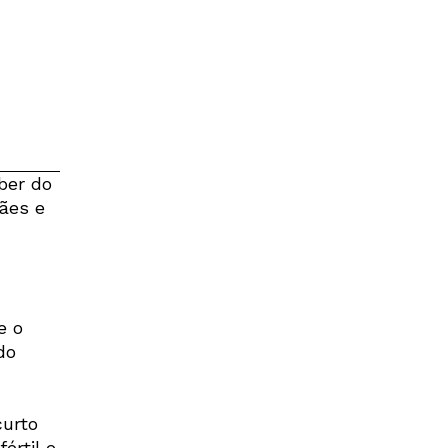
ber do
ães e
e o
do
curto
értil e