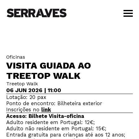
VISITAR
AGENDA
APRENDER
Oficinas
LOJA
VISITA GUIADA AO
PT
|
EN
TREETOP WALK
BILHETES
Treetop Walk
AMIGOS
06 JUN 2026 | 11:00
Lotação: 20 pax
Ponto de encontro: Bilheteira exterior
Inscrições no
link
Acesso:
Bilhete Visita-oficina
Adulto residente em Portugal: 12€;
Adulto não residente em Portugal: 15€;
Entrada gratuita para crianças até aos 12 anos;