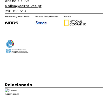
Anabela Silva
a.silva@serralves.pt
226 156 519
Newsletter
Interesses
Relacionado