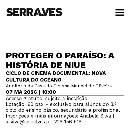
VISITAR
AGENDA
APRENDER
PROTEGER O PARAÍSO: A
LOJA
HISTÓRIA DE NIUE
PT
|
EN
BILHETES
CICLO DE CINEMA DOCUMENTAL: NOVA
CULTURA DO OCEANO
AMIGOS
Auditório da Casa do Cinema Manoel de Oliveira
07 MA 2026 | 10:00
Acesso gratuito, sujeito a inscrição
Lotação: 60 pax - exclusivo para alunos do 3.º
ciclo do ensino básico, secundário e profissional
Inscrições e mais informações: Anabela Silva |
a.silva@serralves.pt
; 226 156 519