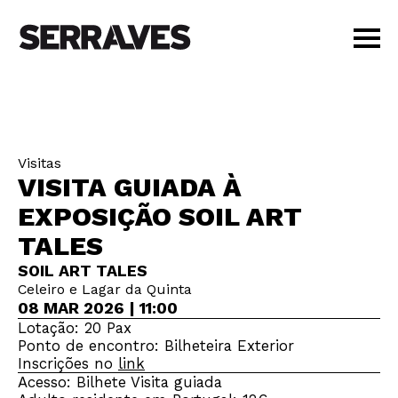
VISITAR
AGENDA
APRENDER
Visitas
LOJA
VISITA GUIADA À
PT
|
EN
EXPOSIÇÃO SOIL ART
BILHETES
TALES
AMIGOS
SOIL ART TALES
Celeiro e Lagar da Quinta
08 MAR 2026 | 11:00
Lotação: 20 Pax
Ponto de encontro: Bilheteira Exterior
Inscrições no
link
Acesso: Bilhete Visita guiada