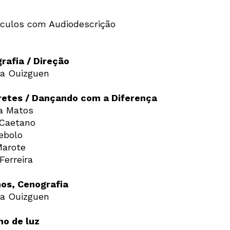
culos com Audiodescrição
rafia / Direção
a Ouizguen
retes / Dançando com a Diferença
a Matos
Caetano
ebolo
Marote
Ferreira
nos, Cenografia
a Ouizguen
o de luz