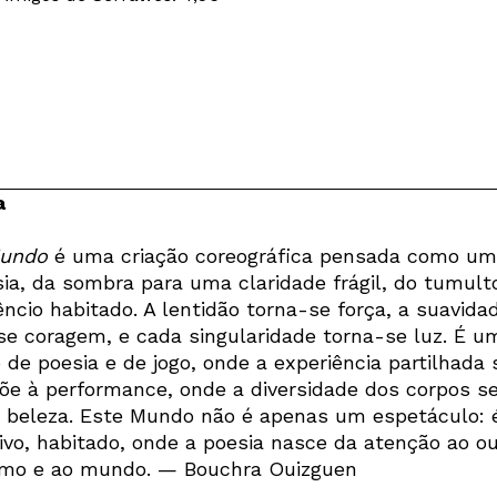
a
Mundo
é uma criação coreográfica pensada como um
sia, da sombra para uma claridade frágil, do tumult
êncio habitado. A lentidão torna-se força, a suavida
se coragem, e cada singularidade torna-se luz. É u
 de poesia e de jogo, onde a experiência partilhada 
õe à performance, onde a diversidade dos corpos se
e beleza. Este Mundo não é apenas um espetáculo:
vivo, habitado, onde a poesia nasce da atenção ao ou
mo e ao mundo. — Bouchra Ouizguen