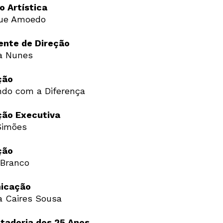
o Artística
que Amoedo
ente de Direção
a Nunes
ção
do com a Diferença
ão Executiva
Simões
Newsletter
ção
 Branco
Interesses
icação
a Caires Sousa
tadoria dos 25 Anos