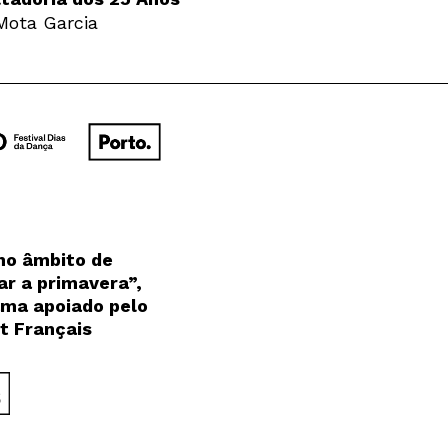
Mota Garcia
no âmbito de
r a primavera”,
ma apoiado pelo
ut Français