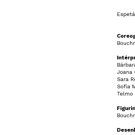
Espetá
Coreog
Bouchr
Intérp
Bárbar
Joana 
Sara R
Sofia 
Telmo 
Figuri
Bouchr
Desenh