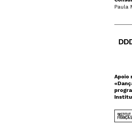
Paula 
Apoio 
«Dança
progra
Instit