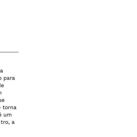
a
o para
de
m
se
 torna
 é um
tro, a