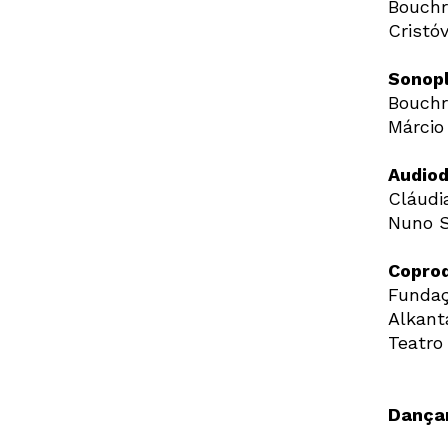
Bouchr
Cristó
Sonopl
Bouchr
Márcio 
Audiod
Cláudi
Nuno S
Copro
Fundaç
Alkant
Teatro 
Dança