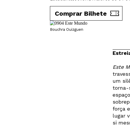
Comprar Bilhete
Bouchra Ouizguen
Estrei
Este 
traves
um sil
torna-
espaço
sobrep
força 
lugar 
si mes