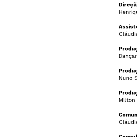
Direçã
Henri
Assist
Cláudi
Produ
Dançan
Produç
Nuno 
Produ
Milton
Comun
Cláudi
Consul