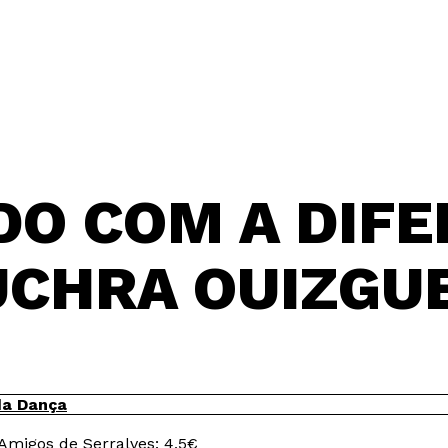
O COM A DIF
CHRA OUIZGU
da Dança
Amigos de Serralves: 4,5€