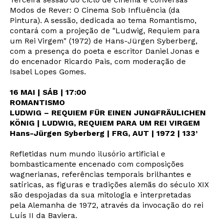
Modos de Rever: O Cinema Sob Influência (da
Pintura). A sessão, dedicada ao tema Romantismo,
contará com a projeção de "Ludwig, Requiem para
um Rei Virgem" (1972) de Hans-Jürgen Syberberg,
com a presença do poeta e escritor Daniel Jonas e
do encenador Ricardo Pais, com moderação de
Isabel Lopes Gomes.
16 MAI | SÁB | 17:00
ROMANTISMO
LUDWIG – REQUIEM FÜR EINEN JUNGFRÄULICHEN
KÖNIG | LUDWIG, REQUIEM PARA UM REI VIRGEM
Hans-Jürgen Syberberg | FRG, AUT | 1972 | 133’
Refletidas num mundo ilusório artificial e
bombasticamente encenado com composições
wagnerianas, referências temporais brilhantes e
satíricas, as figuras e tradições alemãs do século XIX
são despojadas da sua mitologia e interpretadas
pela Alemanha de 1972, através da invocação do rei
Luís II da Baviera.