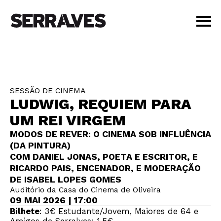
VISITAR
AGENDA
APRENDER
SESSÃO DE CINEMA
LOJA
LUDWIG, REQUIEM PARA
PT
|
EN
UM REI VIRGEM
BILHETES
MODOS DE REVER: O CINEMA SOB INFLUÊNCIA
AMIGOS
(DA PINTURA)
COM DANIEL JONAS, POETA E ESCRITOR, E
RICARDO PAIS, ENCENADOR, E MODERAÇÃO
DE ISABEL LOPES GOMES
Auditório da Casa do Cinema de Oliveira
09 MAI 2026 | 17:00
Bilhete
: 3€ Estudante/Jovem, Maiores de 64 e