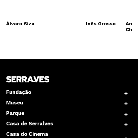
Interesses
Álvaro Siza
Inês Grosso
Antó
Chou
Fundação
Museu
Parque
Casa de Serralves
Casa do Cinema