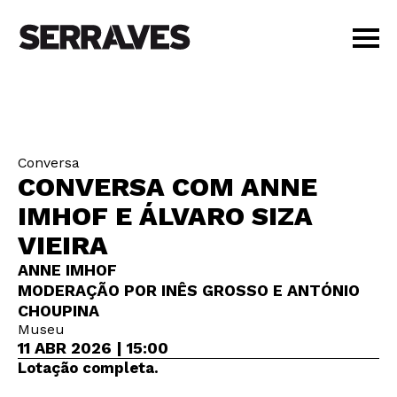
VISITAR
AGENDA
APRENDER
Conversa
LOJA
CONVERSA COM ANNE
PT
|
EN
IMHOF E ÁLVARO SIZA
BILHETES
VIEIRA
AMIGOS
ANNE IMHOF
MODERAÇÃO POR INÊS GROSSO E ANTÓNIO
CHOUPINA
Museu
11 ABR 2026 | 15:00
Lotação completa.