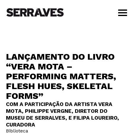
VISITAR
AGENDA
APRENDER
LANÇAMENTO DO LIVRO
LOJA
“VERA MOTA –
PT
|
EN
PERFORMING MATTERS,
BILHETES
AMIGOS
FLESH HUES, SKELETAL
FORMS”
COM A PARTICIPAÇÃO DA ARTISTA VERA
MOTA, PHILIPPE VERGNE, DIRETOR DO
MUSEU DE SERRALVES, E FILIPA LOUREIRO,
CURADORA
Biblioteca