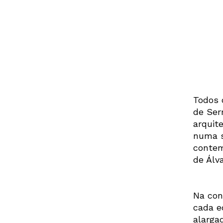
Todos 
de Ser
arquite
numa s
contem
de Álva
Na con
cada e
alarga