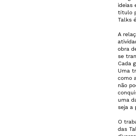
ideias
título
Talks 
A rela
ativida
obra d
se tra
Cada g
Uma tr
como a
não po
conqui
uma da
seja a
O trab
das Ta