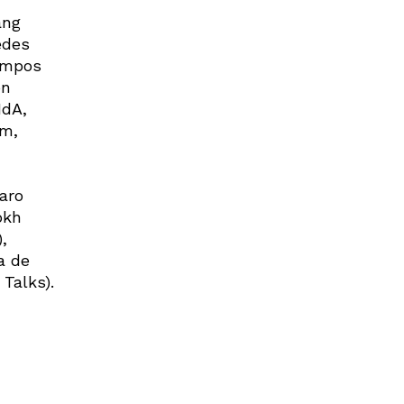
ang
edes
Campos
on
NdA,
em,
aro
okh
,
a de
Talks).