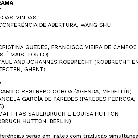
RAMA
Newsletter
V
 BOAS-VINDAS
: CONFERÊNCIA DE ABERTURA, WANG SHU
Interesses
V
: CRISTINA GUEDES, FRANCISCO VIEIRA DE CAMPOS
S É MAIS, PORTO)
: PAUL AND JOHANNES ROBBRECHT (ROBBRECHT E
TECTEN, GHENT)
V
: CAMILO RESTREPO OCHOA (AGENDA, MEDELLÍN)
: ÁNGELA GARCÍA DE PAREDES (PAREDES PEDROSA,
D)
: MATTHIAS SAUERBRUCH E LOUISA HUTTON
RBRUCH HUTTON, BERLIN)
ferências serão em inglês com tradução simultânea