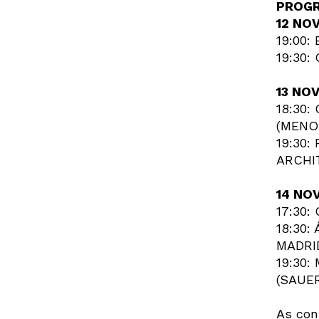
PROG
12 NO
19:00:
19:30
13 NO
18:30
(MENO
19:30
ARCHI
14 NO
17:30
18:30
MADRI
19:30
(SAUE
As con