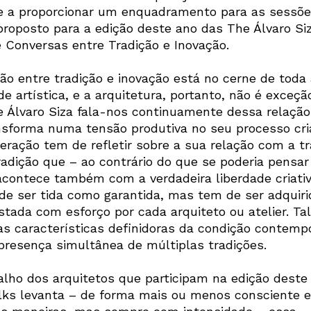
 e a proporcionar um enquadramento para as sessõe
 proposto para a edição deste ano das The Álvaro Si
é Conversas entre Tradição e Inovação.
ção entre tradição e inovação está no cerne de toda 
de artística, e a arquitetura, portanto, não é exceção
e Álvaro Siza fala-nos continuamente dessa relação
nsforma numa tensão produtiva no seu processo cria
eração tem de refletir sobre a sua relação com a tr
adição que – ao contrário do que se poderia pensar 
contece também com a verdadeira liberdade criativ
de ser tida como garantida, mas tem de ser adquiri
stada com esforço por cada arquiteto ou atelier. Ta
s características definidoras da condição contemp
 presença simultânea de múltiplas tradições.
alho dos arquitetos que participam na edição deste
lks levanta – de forma mais ou menos consciente e