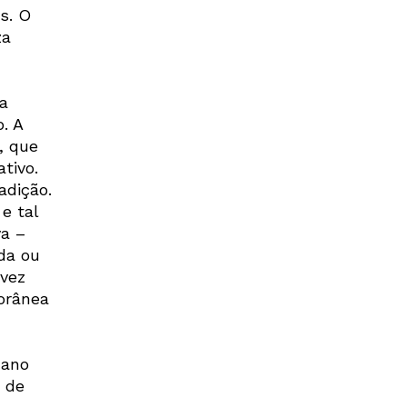
s. O
za
a
. A
, que
tivo.
adição.
e tal
a –
da ou
lvez
orânea
 ano
 de