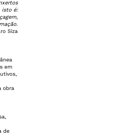
nxertos
 isto é:
içagem,
rmação.
ro Siza
rânea
os em
utivos,
a obra
sa,
a de