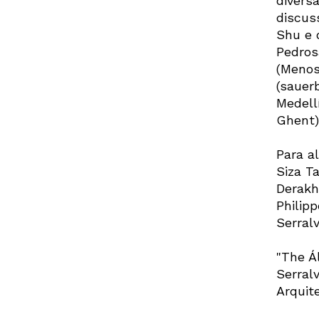
divers
discus
Shu e 
Pedros
(Menos
(sauer
Medell
Ghent)
Para a
Siza T
Derakh
Philip
Serral
"The Á
Serral
Arquit