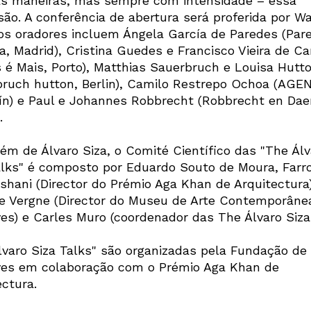
as maneiras, mas sempre com intensidade – essa
são. A conferência de abertura será proferida por W
os oradores incluem Ángela García de Paredes (Par
a, Madrid), Cristina Guedes e Francisco Vieira de 
 é Mais, Porto), Matthias Sauerbruch e Louisa Hutt
bruch hutton, Berlin), Camilo Restrepo Ochoa (AGE
ín) e Paul e Johannes Robbrecht (Robbrecht en Da
.
lém de Álvaro Siza, o Comité Científico das "The Álv
alks" é composto por Eduardo Souto de Moura, Farr
shani (Director do Prémio Aga Khan de Arquitectura)
pe Vergne (Director do Museu de Arte Contemporâne
ves) e Carles Muro (coordenador das The Álvaro Siza 
lvaro Siza Talks" são organizadas pela Fundação de
ves em colaboração com o Prémio Aga Khan de
ectura.