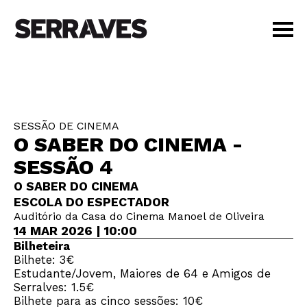
VISITAR
AGENDA
APRENDER
SESSÃO DE CINEMA
LOJA
O SABER DO CINEMA -
PT
|
EN
SESSÃO 4
BILHETES
O SABER DO CINEMA
AMIGOS
ESCOLA DO ESPECTADOR
Auditório da Casa do Cinema Manoel de Oliveira
14 MAR 2026 | 10:00
Bilheteira
Bilhete: 3€
Estudante/Jovem, Maiores de 64 e Amigos de
Serralves: 1.5€
Bilhete para as cinco sessões: 10€