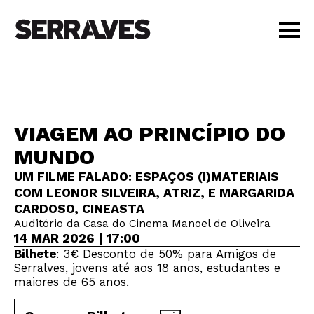
VISITAR
AGENDA
APRENDER
VIAGEM AO PRINCÍPIO DO
LOJA
MUNDO
PT
|
EN
BILHETES
UM FILME FALADO: ESPAÇOS (I)MATERIAIS
COM LEONOR SILVEIRA, ATRIZ, E MARGARIDA
AMIGOS
CARDOSO, CINEASTA
Auditório da Casa do Cinema Manoel de Oliveira
14 MAR 2026 | 17:00
Bilhete
: 3€ Desconto de 50% para Amigos de
Serralves, jovens até aos 18 anos, estudantes e
maiores de 65 anos.