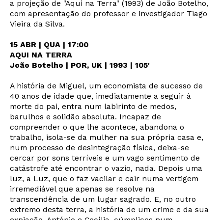
a projeção de "Aqui na Terra" (1993) de João Botelho,
com apresentação do professor e investigador Tiago
Vieira da Silva.
15 ABR | QUA | 17:00
AQUI NA TERRA
João Botelho | POR, UK | 1993 | 105'
A história de Miguel, um economista de sucesso de
40 anos de idade que, imediatamente a seguir à
morte do pai, entra num labirinto de medos,
barulhos e solidão absoluta. Incapaz de
compreender o que lhe acontece, abandona o
trabalho, isola-se da mulher na sua própria casa e,
num processo de desintegração física, deixa-se
cercar por sons terríveis e um vago sentimento de
catástrofe até encontrar o vazio, nada. Depois uma
luz, a Luz, que o faz vacilar e cair numa vertigem
irremediável que apenas se resolve na
transcendência de um lugar sagrado. E, no outro
extremo desta terra, a história de um crime e da sua
expiação. António e Cecília, cúmplices num