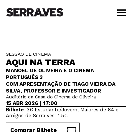
VISITAR
AGENDA
APRENDER
SESSÃO DE CINEMA
LOJA
AQUI NA TERRA
PT
|
EN
MANOEL DE OLIVEIRA E O CINEMA
BILHETES
PORTUGUÊS 3
AMIGOS
COM APRESENTAÇÃO DE TIAGO VIEIRA DA
SILVA, PROFESSOR E INVESTIGADOR
Auditório da Casa do Cinema de Oliveira
15 ABR 2026 | 17:00
Bilhete
: 3€ Estudante/Jovem, Maiores de 64 e
Amigos de Serralves: 1.5€
Comprar Bilhete