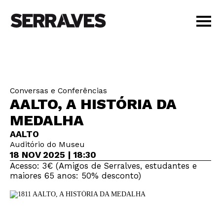
VISITAR
AGENDA
APRENDER
Conversas e Conferências
LOJA
AALTO, A HISTÓRIA DA
PT
|
EN
MEDALHA
BILHETES
AALTO
AMIGOS
Auditório do Museu
18 NOV 2025 | 18:30
Acesso: 3€ (Amigos de Serralves, estudantes e
maiores 65 anos: 50% desconto)