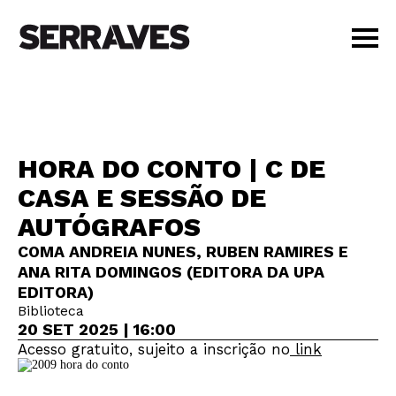
VISITAR
AGENDA
APRENDER
HORA DO CONTO | C DE
LOJA
CASA E SESSÃO DE
PT
|
EN
AUTÓGRAFOS
BILHETES
AMIGOS
COMA ANDREIA NUNES, RUBEN RAMIRES E
ANA RITA DOMINGOS (EDITORA DA UPA
EDITORA)
Biblioteca
20 SET 2025 | 16:00
Acesso gratuito, sujeito a inscrição no
link