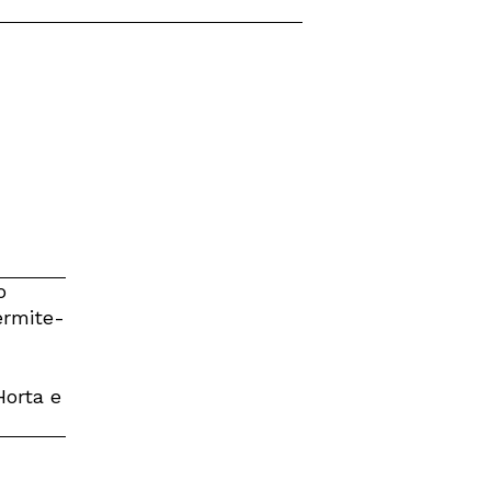
o
ermite-
Horta e