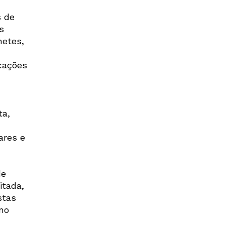
s de
s
netes,
icações
ta,
ares e
de
itada,
stas
mo