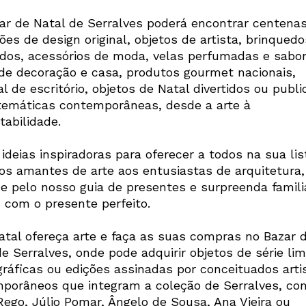
ar de Natal de Serralves poderá encontrar centena
es de design original, objetos de artista, brinquedo
dos, acessórios de moda, velas perfumadas e sabo
de decoração e casa, produtos gourmet nacionais,
l de escritório, objetos de Natal divertidos ou publ
temáticas contemporâneas, desde a arte à
tabilidade.
ideias inspiradoras para oferecer a todos na sua lis
os amantes de arte aos entusiastas de arquitetura,
e pelo nosso guia de presentes e surpreenda famili
 com o presente perfeito.
atal ofereça arte e faça as suas compras no Bazar 
e Serralves, onde pode adquirir objetos de série lim
gráficas ou edições assinadas por conceituados arti
porâneos que integram a coleção de Serralves, co
Rego, Júlio Pomar, Ângelo de Sousa, Ana Vieira ou
Newsletter