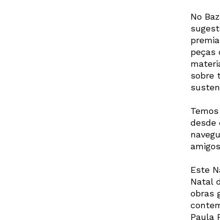
No Baz
sugestõ
premia
peças 
materia
sobre 
susten
Temos 
desde 
navegu
amigos
Este N
Natal d
obras 
contem
Paula 