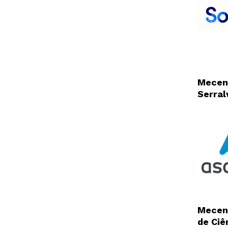
Mecen
Serral
Mecen
de Ciê