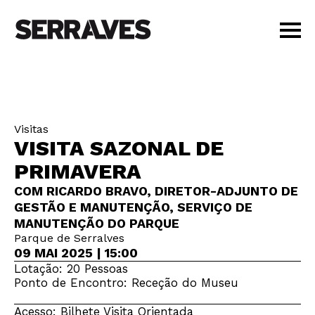
VISITAR
AGENDA
APRENDER
Visitas
LOJA
VISITA SAZONAL DE
PT
|
EN
PRIMAVERA
BILHETES
COM RICARDO BRAVO, DIRETOR-ADJUNTO DE
AMIGOS
GESTÃO E MANUTENÇÃO, SERVIÇO DE
MANUTENÇÃO DO PARQUE
Parque de Serralves
09 MAI 2025 | 15:00
Lotação: 20 Pessoas
Ponto de Encontro: Receção do Museu
Acesso: Bilhete Visita Orientada