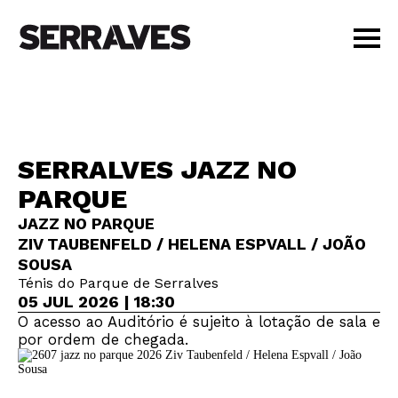
VISITAR
AGENDA
APRENDER
SERRALVES JAZZ NO
LOJA
PARQUE
PT
|
EN
BILHETES
JAZZ NO PARQUE
ZIV TAUBENFELD / HELENA ESPVALL / JOÃO
AMIGOS
SOUSA
Ténis do Parque de Serralves
05 JUL 2026 | 18:30
O acesso ao Auditório é sujeito à lotação de sala e
por ordem de chegada.