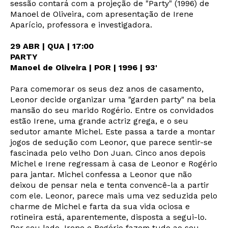
sessão contará com a projeção de "Party" (1996) de
Manoel de Oliveira, com apresentação de Irene
Aparício, professora e investigadora.
29 ABR | QUA | 17:00
PARTY
Manoel de Oliveira | POR | 1996 | 93'
Para comemorar os seus dez anos de casamento,
Leonor decide organizar uma "garden party" na bela
mansão do seu marido Rogério. Entre os convidados
estão Irene, uma grande actriz grega, e o seu
sedutor amante Michel. Este passa a tarde a montar
jogos de sedução com Leonor, que parece sentir-se
fascinada pelo velho Don Juan. Cinco anos depois
Michel e Irene regressam à casa de Leonor e Rogério
para jantar. Michel confessa a Leonor que não
deixou de pensar nela e tenta convencê-la a partir
com ele. Leonor, parece mais uma vez seduzida pelo
charme de Michel e farta da sua vida ociosa e
rotineira está, aparentemente, disposta a segui-lo.
Por seu lado, Irene e Rogério fazem tudo ao seu