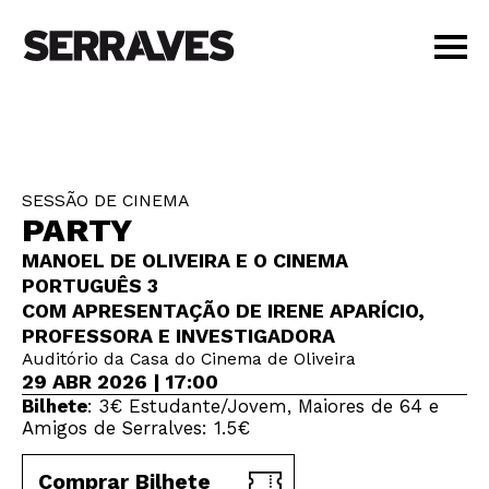
VISITAR
AGENDA
APRENDER
SESSÃO DE CINEMA
LOJA
PARTY
PT
|
EN
MANOEL DE OLIVEIRA E O CINEMA
BILHETES
PORTUGUÊS 3
AMIGOS
COM APRESENTAÇÃO DE IRENE APARÍCIO,
PROFESSORA E INVESTIGADORA
Auditório da Casa do Cinema de Oliveira
29 ABR 2026 | 17:00
Bilhete
: 3€ Estudante/Jovem, Maiores de 64 e
Amigos de Serralves: 1.5€
Comprar Bilhete