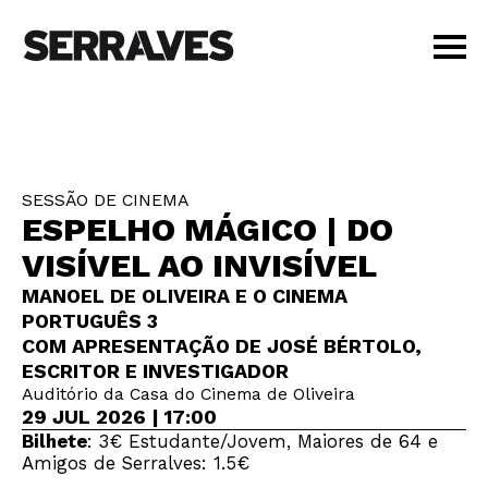
VISITAR
AGENDA
APRENDER
SESSÃO DE CINEMA
LOJA
ESPELHO MÁGICO | DO
PT
|
EN
VISÍVEL AO INVISÍVEL
BILHETES
MANOEL DE OLIVEIRA E O CINEMA
AMIGOS
PORTUGUÊS 3
COM APRESENTAÇÃO DE JOSÉ BÉRTOLO,
ESCRITOR E INVESTIGADOR
Auditório da Casa do Cinema de Oliveira
29 JUL 2026 | 17:00
Bilhete
: 3€ Estudante/Jovem, Maiores de 64 e
Amigos de Serralves: 1.5€