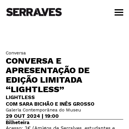
VISITAR
AGENDA
APRENDER
Conversa
LOJA
CONVERSA E
PT
|
EN
APRESENTAÇÃO DE
BILHETES
EDIÇÃO LIMITADA
AMIGOS
“LIGHTLESS”
LIGHTLESS
COM SARA BICHÃO E INÊS GROSSO
Galeria Contemporânea do Museu
29 OUT 2024 | 19:00
Bilheteira
Acesso: 3€ (Amigos de Serralves, estudantes e