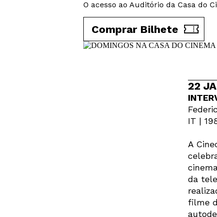
O acesso ao Auditório da Casa do Ci
Comprar Bilhete
22 JA
INTER
Federic
IT | 19
A Cine
celebr
cinema
da tel
realiz
filme d
autode