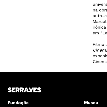
univer
na obra
auto-c
Marcel
irónic
em “La 
Filme 
Cinema
expos
Cinema 
Fundação
Museu