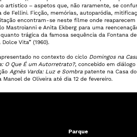
so artístico – aspetos que, não raramente, se conf
 de Fellini. Ficção, memórias, autoparódia, mitifica
itação encontram-se neste filme onde reaparecem
Newsletter
lo Mastroianni e Anita Ekberg para uma reencenaçã
a quanto trágica da famosa sequência da Fontana de
Dolce Vita” (1960).
Interesses
apresentado no contexto do ciclo
Domingos na Cas
: O Que É um Autorretrato?
, concebido em diálogo
ição
Agnès Varda: Luz e Sombra
patente na Casa do
Manoel de Oliveira até dia 12 de fevereiro.
Parque