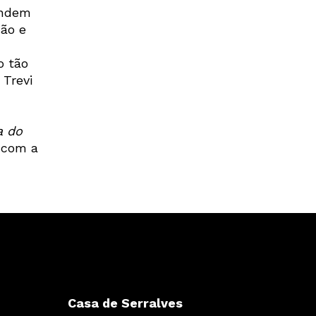
undem
ção e
o tão
 Trevi
a do
 com a
Casa de Serralves