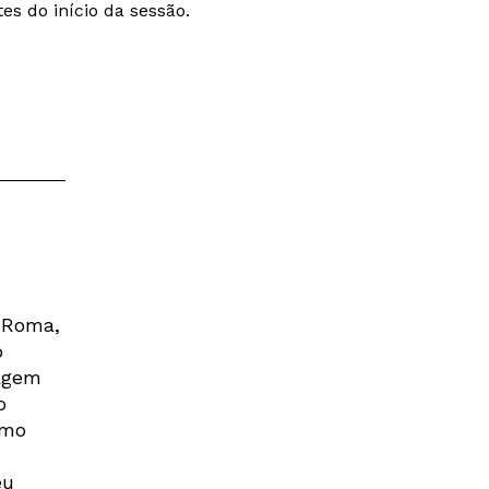
es do início da sessão.
e Roma,
o
tagem
o
imo
eu