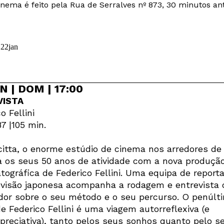
nema é feito pela Rua de Serralves nº 873, 30 minutos ant
N | DOM | 17:00
VISTA
o Fellini
87 |105 min.
citta, o enorme estúdio de cinema nos arredores d
a os seus 50 anos de atividade com a nova produçã
tográfica de Federico Fellini. Uma equipa de repor
evisão japonesa acompanha a rodagem e entrevista 
ador sobre o seu método e o seu percurso. O penúlt
e Federico Fellini é uma viagem autorreflexiva (e
preciativa), tanto pelos seus sonhos quanto pelo s