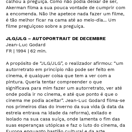
calhou a preguiça. Como não podia deixar de ser,
Akerman filma a sua pouca vontade de cumprir com
a encomenda. Não lhe apetece nada fazer um filme,
Interesses
é tão melhor ficar na cama até ao meio-dia... Um
filme preguiçoso sobre a preguiça.
JLG/JLG – AUTOPORTRAIT DE DECEMBRE
Jean-Luc Godard
FR | 1994 | 62 min.
A propósito de “JLG/JLG”, o realizador afirmou: “um
autorretrato em princípio não pode ser feito em
cinema, é qualquer coisa que tem a ver com a
pintura. Queria tentar compreender o que
significava para mim fazer um autorretrato, ver até
onde podia ir no cinema, e até que ponto é que o
cinema me podia aceitar”. Jean-Luc Godard filma-se
nos primeiros dias do inverno da sua vida (à data da
estreia entrava na idade da reforma), exilado e
isolado na sua casa suíça, onde lamenta o fim das
suas esperanças utópicas e faz o luto do cinema, da
Europa enquanto bastião cultural e da arte