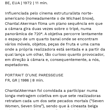
BE, EUA | 1972 | 11 min.
Influenciada pelo cinema estruturalista norte-
americano (nomeadamente o de Michael Snow),
Chantal Akerman filma um plano sequência em que
a câmara gira duas vezes sobre o tripé, numa
panorâmica de 720°. A objetiva percorre lentamente
o espaço de um quarto banal onde se encontram
vários móveis, objetos, peças de fruta e uma cama
onde a própria realizadora está sentada e a partir da
qual lança um olhar, tão curioso quanto provocador,
em direção à câmara e, consequentemente, a nós,
espetadores.
PORTRAIT D'UNE PARESSEUSE
FR, GR | 1986 | 8 min.
ChantalAkerman foi convidada a participar numa
longa-metragem coletiva em que sete realizadoras
retratam cada um dos sete pecados mortais (“Seven
Newsletter
Women, Seven Sins”), sendo que à cineasta belga