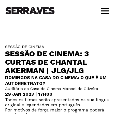
VISITAR
AGENDA
APRENDER
SESSÃO DE CINEMA
LOJA
SESSÃO DE CINEMA: 3
PT
|
EN
CURTAS DE CHANTAL
BILHETES
AKERMAN | JLG/JLG
AMIGOS
DOMINGOS NA CASA DO CINEMA: O QUE É UM
AUTORRETRATO?
Auditório da Casa do Cinema Manoel de Oliveira
29 JAN 2023 | 17H00
Todos os filmes serão apresentados na sua língua
original e legendados em português.
Por motivos de força maior o programa poderá