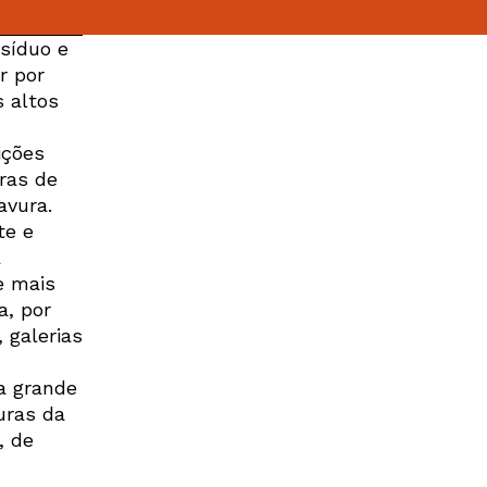
ssíduo e
r por
 altos
ições
bras de
ravura.
te e
a
e mais
a, por
 galerias
a grande
uras da
, de