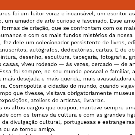
ares foi um leitor voraz e incansável, um escritor a
o, um amador de arte curioso e fascinado. Esse amo
 formas de criação, que se confrontam com os mais
humanos e com os mais fundos mistérios da nossa
, fez dele um colecionador persistente de livros, ed
anuscritos, autógrafos, dedicatórias, cartas. E de o
pintura, desenho, escultura, tapeçaria, fotografia, g
 casas, viveu rodeado — às vezes, cercado — de ar
 Essa foi sempre, no seu mundo pessoal e familiar, 
 mais desejada e mais querida, mais avassaladora 
ora. Cosmopolita e cidadão do mundo, quando viajav
mpo que tivesse, visitava obrigatoriamente museus,
exposições, ateliers de artistas, livrarias.
s os altos cargos que ocupou, manteve sempre um
ade com os temas da cultura e com as grandes fig
e da divulgação cultural, portuguesas e estrangeiras
 ou se tornou amigo.