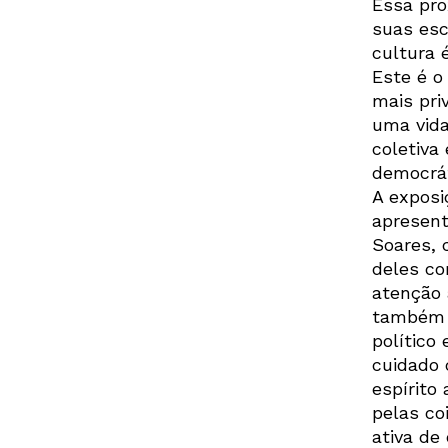
Essa pro
suas esc
cultura 
Este é o
mais pri
uma vida
coletiva
democrá
A exposi
apresent
Soares, 
deles co
atenção 
também 
político 
cuidado 
espírito
pelas co
ativa de 