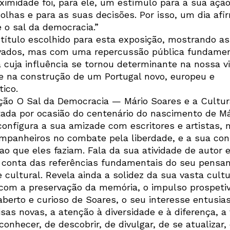
ximidade foi, para ele, um estímulo para a sua ação
olhas e para as suas decisões. Por isso, um dia afi
é o sal da democracia.”
 título escolhido para esta exposição, mostrando a
vados, mas com uma repercussão pública fundamen
 cuja influência se tornou determinante na nossa v
 e na construção de um Portugal novo, europeu e
tico.
ção O Sal da Democracia — Mário Soares e a Cultur
ada por ocasião do centenário do nascimento de Má
Newsletter
configura a sua amizade com escritores e artistas, 
mpanheiros no combate pela liberdade, e a sua co
ao que eles faziam. Fala da sua atividade de autor 
conta das referências fundamentais do seu pensa
Interesses
e cultural. Revela ainda a solidez da sua vasta cultu
com a preservação da memória, o impulso prospetiv
 aberto e curioso de Soares, o seu interesse entusi
isas novas, a atenção à diversidade e à diferença, a
conhecer, de descobrir, de divulgar, de se atualizar,