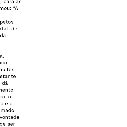
, para as
rmou: “A
spetos
tal, de
ida
a,
rio
muitos
nstante
e dá
mento
ra, o
o e o
asmado
 vontade
 de ser