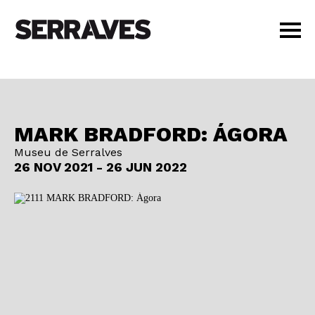
VISITAR
AGENDA
APRENDER
MARK BRADFORD: ÁGORA
LOJA
Museu de Serralves
PT
|
EN
26 NOV 2021 - 26 JUN 2022
BILHETES
AMIGOS