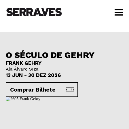
VISITAR
AGENDA
APRENDER
O SÉCULO DE GEHRY
LOJA
FRANK GEHRY
PT
|
EN
Ala Álvaro SIza
BILHETES
13 JUN - 30 DEZ 2026
AMIGOS
Comprar Bilhete