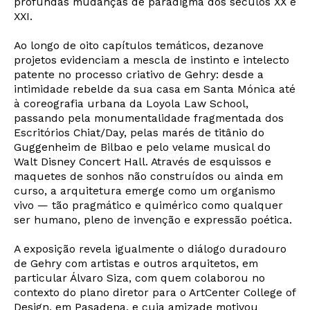
profundas mudanças de paradigma dos séculos XX e
XXI.
Ao longo de oito capítulos temáticos, dezanove
projetos evidenciam a mescla de instinto e intelecto
patente no processo criativo de Gehry: desde a
intimidade rebelde da sua casa em Santa Mónica até
à coreografia urbana da Loyola Law School,
passando pela monumentalidade fragmentada dos
Escritórios Chiat/Day, pelas marés de titânio do
Guggenheim de Bilbao e pelo velame musical do
Walt Disney Concert Hall. Através de esquissos e
maquetes de sonhos não construídos ou ainda em
curso, a arquitetura emerge como um organismo
vivo — tão pragmático e quimérico como qualquer
ser humano, pleno de invenção e expressão poética.
A exposição revela igualmente o diálogo duradouro
de Gehry com artistas e outros arquitetos, em
particular Álvaro Siza, com quem colaborou no
contexto do plano diretor para o ArtCenter College of
Design, em Pasadena, e cuja amizade motivou