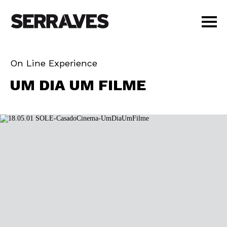
VISITAR
On Line Experience
AGENDA
RQUE
FORA
UM DIA UM FILME
APRENDER
PORT
LOJA
PT
|
EN
BILHETES
AMIGOS