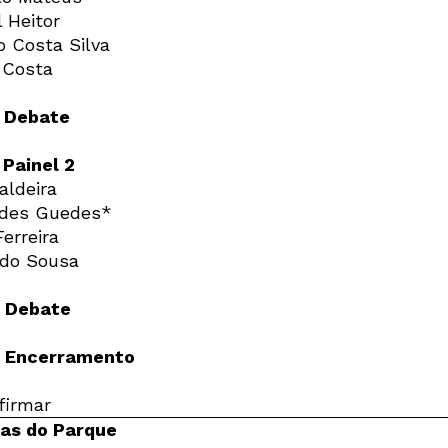
 Heitor
Newsletter
o Costa Silva
 Costa
| Debate
Interesses
 Painel 2
aldeira
ades Guedes*
erreira
do Sousa
| Debate
| Encerramento
firmar
as do Parque