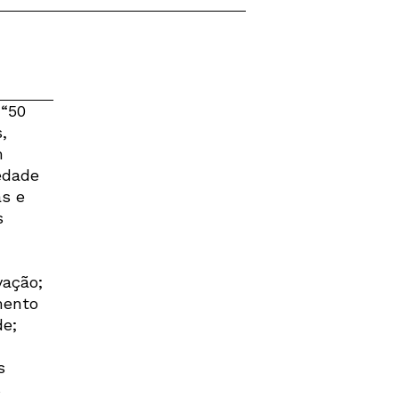
 “50
,
m
edade
as e
s
vação;
mento
de;
s
s