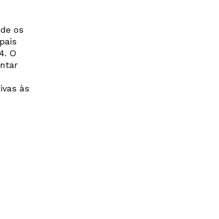
nde os
pais
4. O
ntar
ivas às