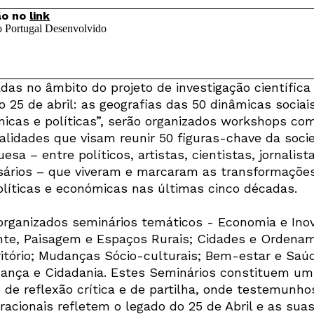
ção no
link
adas no âmbito do projeto de investigação científica
 25 de abril: as geografias das 50 dinâmicas sociais
icas e políticas”, serão organizados workshops co
alidades que visam reunir 50 figuras-chave da soci
esa – entre políticos, artistas, cientistas, jornalist
ários – que viveram e marcaram as transformaçõe
olíticas e económicas nas últimas cinco décadas.
organizados seminários temáticos - Economia e Ino
te, Paisagem e Espaços Rurais; Cidades e Ordena
ritório; Mudanças Sócio-culturais; Bem-estar e Saú
ança e Cidadania. Estes Seminários constituem um
 de reflexão crítica e de partilha, onde testemunho
racionais refletem o legado do 25 de Abril e as sua