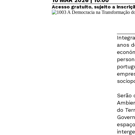
10 MAR 2026 | 10:00
Acesso gratuito, sujeito a inscri
Integr
anos do
económ
person
portugu
empres
sociop
Serão 
Ambien
do Ter
Govern
espaço
interge