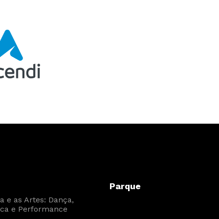
Parque
 e as Artes: Dança,
ca e Performance