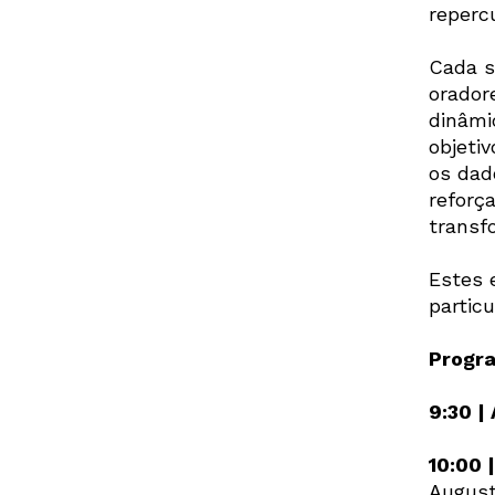
repercu
Cada s
orador
dinâmi
objeti
os dad
reforç
transf
Estes 
particu
Prog
9:30 |
10:00 |
Augus