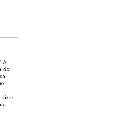
? A
a do
sa
ue
 dizer
uma