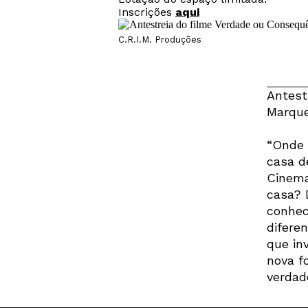
Inscrições
aqui
C.R.I.M. Produções
Antest
Marque
“Onde 
casa d
Cinema
casa? 
conheci
difere
que in
nova f
ve