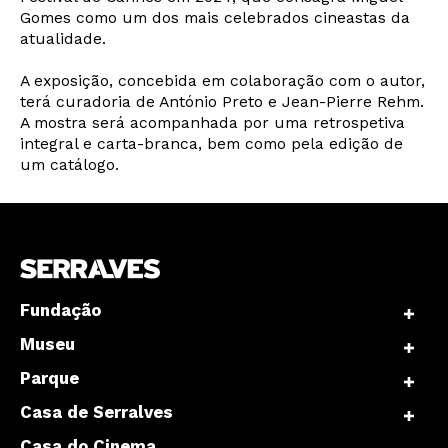
Gomes como um dos mais celebrados cineastas da
atualidade.
Interesses
A exposição, concebida em colaboração com o autor,
terá curadoria de António Preto e Jean-Pierre Rehm.
A mostra será acompanhada por uma retrospetiva
integral e carta-branca, bem como pela edição de
um catálogo.
Fundação
Museu
Parque
Casa de Serralves
Casa do Cinema