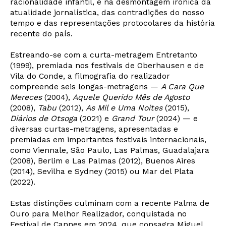
racionalidade infantil, e na desmontagem irónica da
atualidade jornalística, das contradições do nosso
tempo e das representações protocolares da história
recente do país.
Estreando-se com a curta-metragem Entretanto
(1999), premiada nos festivais de Oberhausen e de
Vila do Conde, a filmografia do realizador
compreende seis longas-metragens —
A Cara Que
Mereces
(2004),
Aquele Querido Mês de Agosto
(2008),
Tabu
(2012),
As Mil e Uma Noites
(2015),
Diários de Otsoga
(2021) e
Grand Tour
(2024) — e
diversas curtas-metragens, apresentadas e
premiadas em importantes festivais internacionais,
como Viennale, São Paulo, Las Palmas, Guadalajara
(2008), Berlim e Las Palmas (2012), Buenos Aires
(2014), Sevilha e Sydney (2015) ou Mar del Plata
(2022).
Estas distinções culminam com a recente Palma de
Newsletter
Ouro para Melhor Realizador, conquistada no
Festival de Cannes em 2024, que consagra Miguel