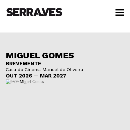
VISITAR
AGENDA
APRENDER
MIGUEL GOMES
LOJA
BREVEMENTE
PT
|
EN
Casa do Cinema Manoel de Oliveira
BILHETES
OUT 2026 — MAR 2027
AMIGOS