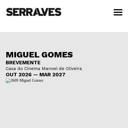
VISIT
AGENDA
EDUCATION
MIGUEL GOMES
SHOP
BREVEMENTE
PT
|
EN
Casa do Cinema Manoel de Oliveira
BUY TICKETS
OUT 2026 — MAR 2027
MEMBERS