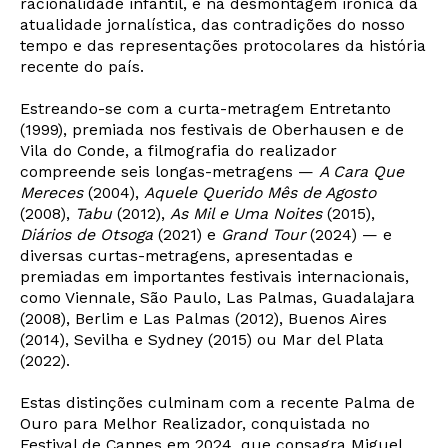
racionalidade infantil, e na desmontagem irónica da
atualidade jornalística, das contradições do nosso
tempo e das representações protocolares da história
recente do país.
Estreando-se com a curta-metragem Entretanto
(1999), premiada nos festivais de Oberhausen e de
Vila do Conde, a filmografia do realizador
compreende seis longas-metragens —
A Cara Que
Mereces
(2004),
Aquele Querido Mês de Agosto
(2008),
Tabu
(2012),
As Mil e Uma Noites
(2015),
Diários de Otsoga
(2021) e
Grand Tour
(2024) — e
diversas curtas-metragens, apresentadas e
premiadas em importantes festivais internacionais,
como Viennale, São Paulo, Las Palmas, Guadalajara
(2008), Berlim e Las Palmas (2012), Buenos Aires
(2014), Sevilha e Sydney (2015) ou Mar del Plata
(2022).
Newsletter
Estas distinções culminam com a recente Palma de
Ouro para Melhor Realizador, conquistada no
Festival de Cannes em 2024, que consagra Miguel