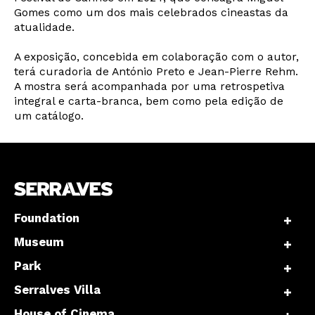
Gomes como um dos mais celebrados cineastas da
Interesses
atualidade.
A exposição, concebida em colaboração com o autor,
terá curadoria de António Preto e Jean-Pierre Rehm.
A mostra será acompanhada por uma retrospetiva
integral e carta-branca, bem como pela edição de
um catálogo.
Foundation
Museum
Park
Serralves Villa
House of Cinema