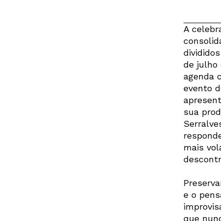
A celebr
consolid
divididos
de julho
agenda c
evento d
apresent
sua produ
Serralve
responde
mais vol
descontr
Preserva
e o pens
improvis
que nunc