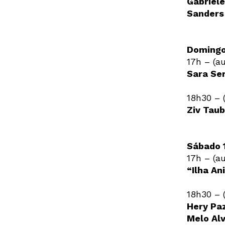
Gabriel
Sanders
Domingo
17h – (au
Sara Ser
18h30 – (
Ziv Taub
Sábado 1
17h – (au
“Ilha An
18h30 – (
Hery Pa
Melo Al