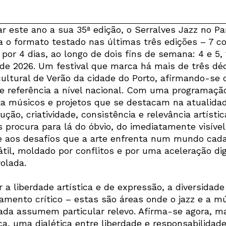
ar este ano a sua 35ª edição, o Serralves Jazz no P
a o formato testado nas últimas três edições – 7 c
 por 4 dias, ao longo de dois fins de semana: 4 e 5, 
 de 2026. Um festival que marca há mais de três dé
ultural de Verão da cidade do Porto, afirmando-se
e referência a nível nacional. Com uma programaçã
a músicos e projetos que se destacam na atualida
ção, criatividade, consistência e relevância artístic
s procura para lá do óbvio, do imediatamente visível
 aos desafios que a arte enfrenta num mundo cada
átil, moldado por conflitos e por uma aceleração dig
olada.
r a liberdade artística e de expressão, a diversidade
amento crítico – estas são áreas onde o jazz e a m
ada assumem particular relevo. Afirma-se agora, m
a, uma dialética entre liberdade e responsabilidad