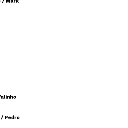
 / Mark
Valinho
 / Pedro