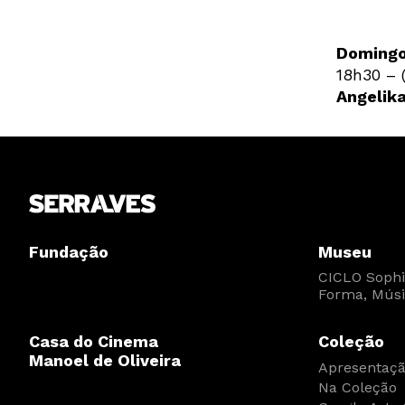
Domingo
18h30 – (
Angelika
Fundação
Museu
CICLO Sophia
Forma, Músi
Casa do Cinema
Coleção
Manoel de Oliveira
Apresentaç
Na Coleção