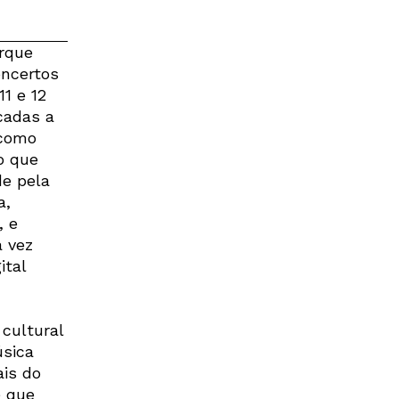
arque
oncertos
11 e 12
cadas a
 como
o que
de pela
a,
, e
 vez
ital
 cultural
úsica
ais do
e que