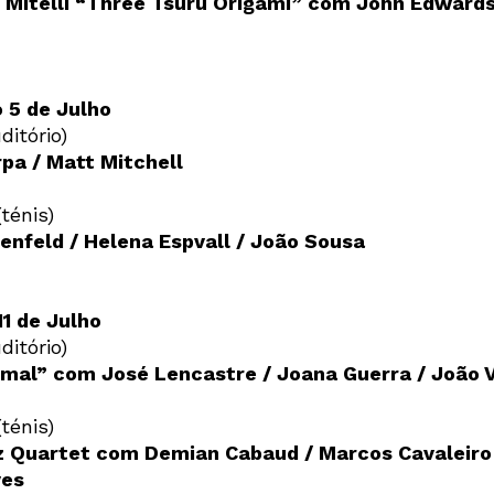
e Mitelli “Three Tsuru Origami” com John Edwards
Interesses
 5 de Julho
ditório)
pa / Matt Mitchell
ténis)
enfeld / Helena Espvall / João Sousa
1 de Julho
ditório)
imal” com José Lencastre / Joana Guerra / João 
ténis)
z Quartet com Demian Cabaud / Marcos Cavaleiro
ves