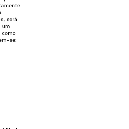
itamente
a
s, será
e um
co como
rem-se: