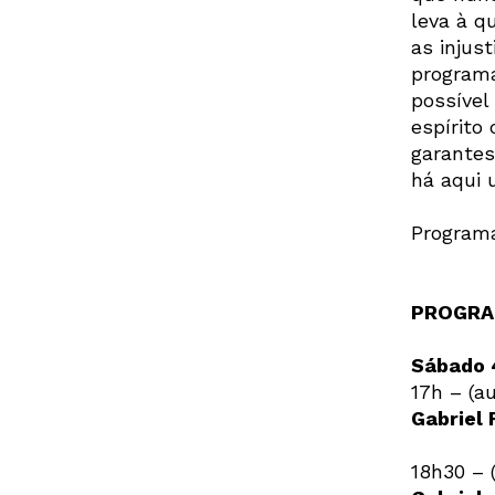
leva à q
as injus
programa
possível
espírito
garantes
há aqui 
Program
PROGR
Sábado 
17h – (au
Gabriel 
18h30 – (