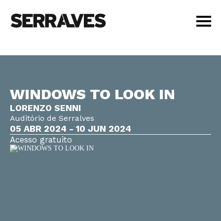
VISITAR
AGENDA
APRENDER
WINDOWS TO LOOK IN
LOJA
LORENZO SENNI
PT
|
EN
Auditório de Serralves
BILHETES
05 ABR 2024 - 10 JUN 2024
AMIGOS
Acesso gratuito