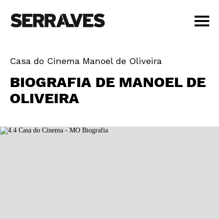
VISITAR
Casa do Cinema Manoel de Oliveira
AGENDA
UITETURA
FILM
BIOGRAFIA DE MANOEL DE
APRENDER
DE
OLIVEIRA
LOJA
MAN
PT
|
EN
BILHETES
DE
AMIGOS
OLIV