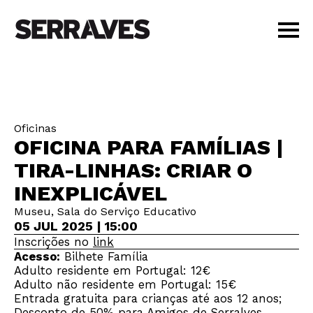
VISIT
AGENDA
EDUCATION
Oficinas
SHOP
OFICINA PARA FAMÍLIAS |
PT
|
EN
TIRA-LINHAS: CRIAR O
BUY TICKETS
INEXPLICÁVEL
MEMBERS
Museu, Sala do Serviço Educativo
05 JUL 2025 | 15:00
Inscrições no
link
Acesso:
Bilhete Família
Adulto residente em Portugal: 12€
Adulto não residente em Portugal: 15€
Entrada gratuita para crianças até aos 12 anos;
Desconto de 50% para Amigos de Serralves,