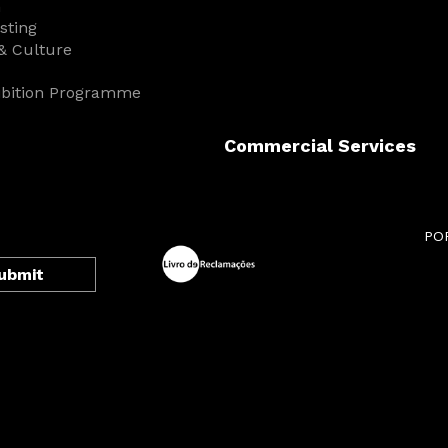
n
isting
& Culture
ibition Programme
Commercial Services
PO