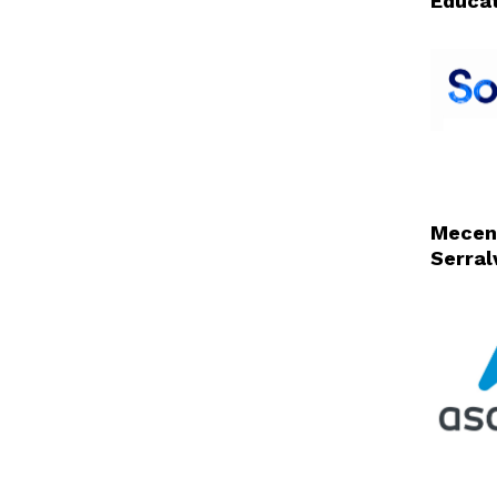
Educat
Mecen
Serral