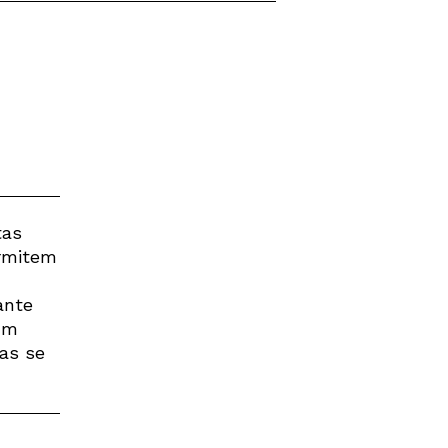
tas
ermitem
ante
um
as se