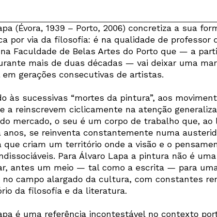
apa (Évora, 1939 – Porto, 2006) concretiza a sua fo
a por via da filosofia: é na qualidade de professor 
 na Faculdade de Belas Artes do Porto que — a parti
urante mais de duas décadas — vai deixar uma ma
l em gerações consecutivas de artistas.
do às sucessivas “mortes da pintura”, aos movimen
 a reinscrevem ciclicamente na atenção generaliz
e do mercado, o seu é um corpo de trabalho que, ao 
 anos, se reinventa constantemente numa austeri
a que criam um território onde a visão e o pensame
ndissociáveis. Para Álvaro Lapa a pintura não é um
nar, antes um meio — tal como a escrita — para um
o no campo alargado da cultura, com constantes r
ório da filosofia e da literatura.
apa é uma referência incontestável no contexto por