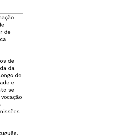
rmação
de
r de
rca
tos de
ada da
longo de
dade e
nto se
a vocação
a
emissões
tuguês,