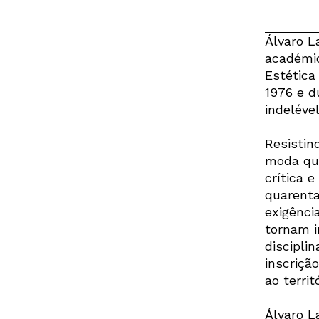
Álvaro L
académic
Estética
1976 e d
indeléve
Resistin
moda que
crítica 
quarenta
exigênci
tornam i
discipli
inscriçã
ao territ
Álvaro L