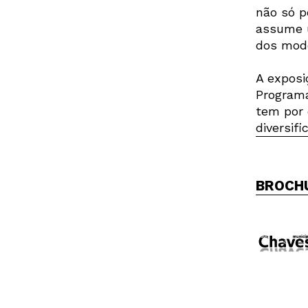
não só p
assume u
dos mode
A exposi
Programa
tem por 
diversif
BROCH