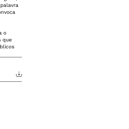
 palavra
onvoca
a o
s que
blicos