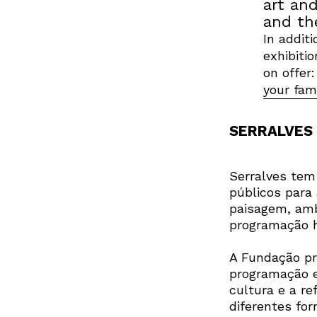
art and
and th
In addit
exhibiti
on offer
your fami
SERRALVES
Serralves tem
públicos para 
paisagem, amb
programação h
A Fundação pr
programação e 
cultura e a r
diferentes fo