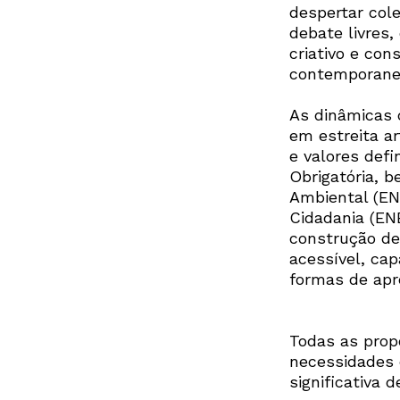
despertar col
debate livres,
criativo e con
contemporane
As dinâmicas 
em estreita a
e valores defi
Obrigatória, 
Ambiental (EN
Cidadania (EN
construção de 
acessível, cap
formas de apr
Todas as pro
necessidades e
significativa 