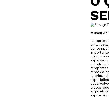
O 
SE
Museu de 
A arquitetu
uma vasta 
contemporâ
importante
portuguesa 
expansão d
Serralves,
temporária
temos a op
Cabrita, C
exposições
desenvolve
grupos que
arquitetur
exposição.