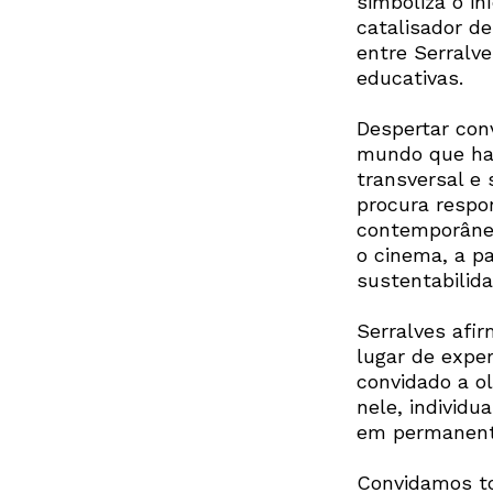
simboliza o i
catalisador d
entre Serralve
educativas.
Despertar conv
mundo que hab
transversal e
procura respo
contemporânea
o cinema, a pa
sustentabilida
Serralves afi
lugar de exper
convidado a o
nele, individ
em permanent
Convidamos to