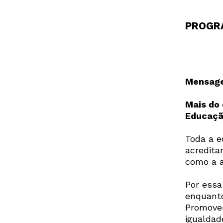
PROGR
Mensag
Mais do
Educaç
Toda a e
acredita
como a a
Por essa
enquanto
Promoven
igualdad