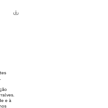
tes
.
ação
ralves.
de e à
mos