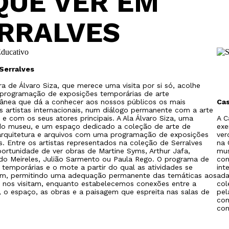
QUE VER EM
RRALVES
Serralves
ra de Álvaro Siza, que merece uma visita por si só, acolhe
programação de exposições temporárias de arte
nea que dá a conhecer aos nossos públicos os mais
Cas
s artistas internacionais, num diálogo permanente com a arte
e com os seus atores principais. A Ala Álvaro Siza, uma
A C
o museu, e um espaço dedicado a coleção de arte de
exe
 arquitetura e arquivos com uma programação de exposições
ver
s. Entre os artistas representados na coleção de Serralves
na 
ortunidade de ver obras de Martine Syms, Arthur Jafa,
mus
ildo Meireles, Julião Sarmento ou Paula Rego. O programa de
con
 temporárias e o mote a partir do qual as atividades se
int
m, permitindo uma adequação permanente das temáticas aos
ada
 nos visitam, enquanto estabelecemos conexões entre a
col
a, o espaço, as obras e a paisagem que espreita nas salas de
pel
com
com